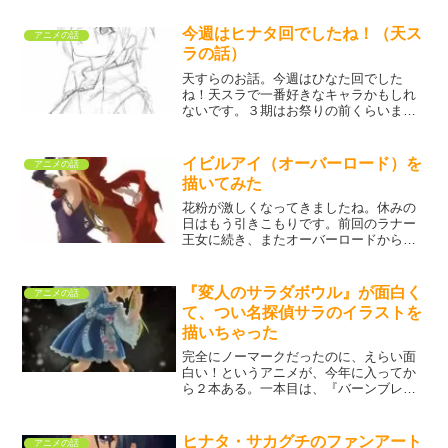
ーいとんぼ、ライジングインパクトとい
った新作も楽しみです♪狼と香...
今週はヒナタ回でしたね！（天ス
アニメの話
ラの話）
天すらのお話。今週はひなた回でした
ね！天スラで一番好きなキャラかもしれ
ないです。３期はお祭りの前くらいまで
はいきそうですが、その後からのひなた
がさらに好きなんです。で、せっかくの
ひなた回！イラストを描こう！！と思っ
イビルアイ（オーバーロード）を
アニメの話
て下書きまではしたんですが...
描いてみた
花粉が激しくなってきましたね。休みの
日はもう引きこもりです。前回のラナー
王女に続き、またオーバーロードからイ
ビルアイを描きました。ごまかしで暗く
したのを反省し、今回は明るめに。めち
ゃくちゃ強いはずなのに、ナザリック勢
『変人のサラダボウル』が面白く
アニメの話
相手だと厳しいですね。も...
て、つい名探偵サラのイラストを
描いちゃった
完全にノーマークだったのに、えらい面
白い！というアニメが、今年に入ってか
ら２本ある。一本目は、『バーンブレイ
バーン』ただのロボットアニメかぁと思
っていたけど、見てみたら全然違うwwい
や、ロボットアニメなんだけど、想像し
ヒナタ・サカグチのファンアート
アニメの話