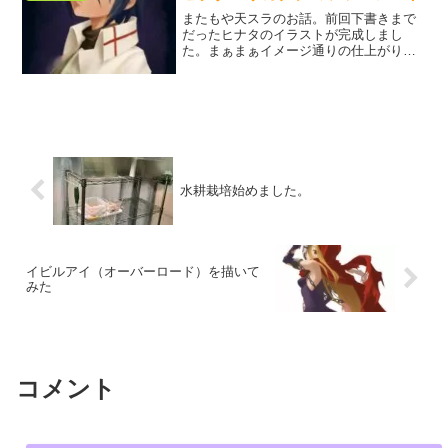
てたものと違った。キャ...
またもや天スラのお話。前回下書きまで
だったヒナタのイラストが完成しまし
た。まぁまぁイメージ通りの仕上がり。
もう少しこの描き方でクオリティを上げ
ていこうかな。次はシオンか？さてさて
今週もほぼヒナタ回でしたね。ラーメン
でテンション上がるヒナタ猫...
水耕栽培始めました。
イビルアイ（オーバーロード）を描いて
みた
コメント