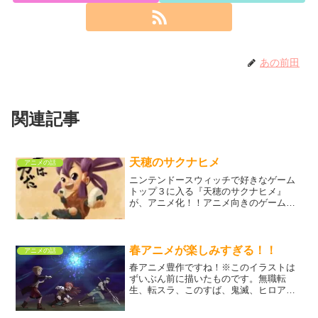
あの前田
関連記事
天穂のサクナヒメ
アニメの話
ニンテンドースウィッチで好きなゲーム
トップ３に入る『天穂のサクナヒメ』
が、アニメ化！！アニメ向きのゲームだ
なとは思っていましたが、まさかまさ
か。めちゃくちゃ嬉しいです。可愛いキ
ャラデザ、個性強めなキャラクター、ヒ
メの成長と泣けるストーリー。...
春アニメが楽しみすぎる！！
アニメの話
春アニメ豊作ですね！※このイラストは
ずいぶん前に描いたものです。無職転
生、転スラ、このすば、鬼滅、ヒロア
カ、狼と香辛料、ゆるキャンなどなどの
シリーズ続編はもちろん、怪獣八号、お